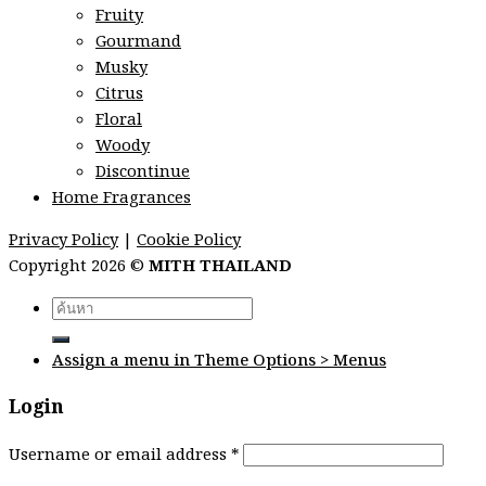
Fruity
Gourmand
Musky
Citrus
Floral
Woody
Discontinue
Home Fragrances
Privacy Policy
|
Cookie Policy
Copyright 2026 ©
MITH THAILAND
Search
for:
Assign a menu in Theme Options > Menus
Login
Username or email address
*