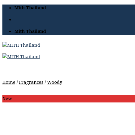
Skip
Mith Thailand
to
content
Mith Thailand
Home
/
Fragrances
/
Woody
New